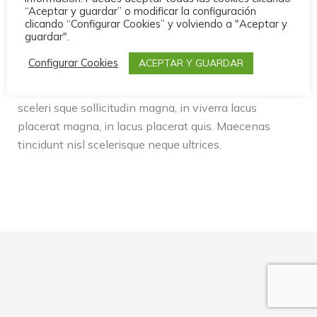
“Aceptar y guardar” o modificar la configuración
Nueva línea completa con ensacadora,
clicando “Configurar Cookies” y volviendo a "Aceptar y
guardar".
paletizador y dosificador de áridos
Configurar Cookies
ACEPTAR Y GUARDAR
Elocom
Por
design-admin
abril 8, 2021
Sed eros fermentum, cursus dui eget, bibendum nibh
sceleri sque sollicitudin magna, in viverra lacus
placerat magna, in lacus placerat quis. Maecenas
tincidunt nisl scelerisque neque ultrices.