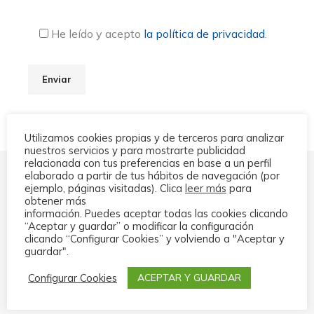
He leído y acepto
la política de privacidad
.
Utilizamos cookies propias y de terceros para analizar
nuestros servicios y para mostrarte publicidad
relacionada con tus preferencias en base a un perfil
elaborado a partir de tus hábitos de navegación (por
Contactos
ejemplo, páginas visitadas). Clica
leer más
para
obtener más
información. Puedes aceptar todas las cookies clicando
“Aceptar y guardar” o modificar la configuración
clicando “Configurar Cookies” y volviendo a "Aceptar y
TELÉFONO
guardar".
+ 34 943 631 905
Configurar Cookies
ACEPTAR Y GUARDAR